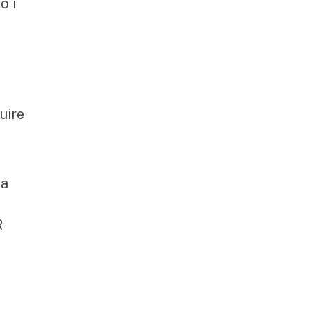
o i
uire
ta
R