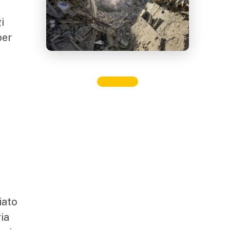
i
per
iato
ia