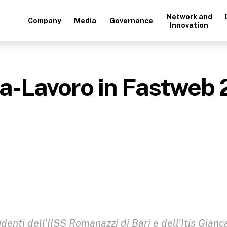
Network and
Company
Media
Governance
Innovation
a-Lavoro in Fastweb 
denti dell'IISS Romanazzi di Bari e dell'Itis Gianc