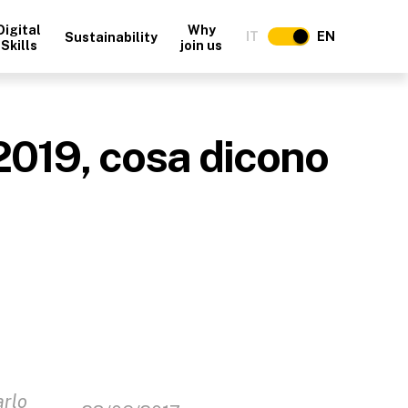
Digital
Why
IT
EN
Sustainability
Skills
join us
2019, cosa dicono
arlo