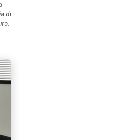
a
a di
uro.