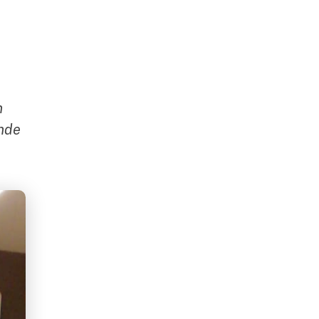
n
ande