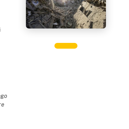
i
e
ngo
re