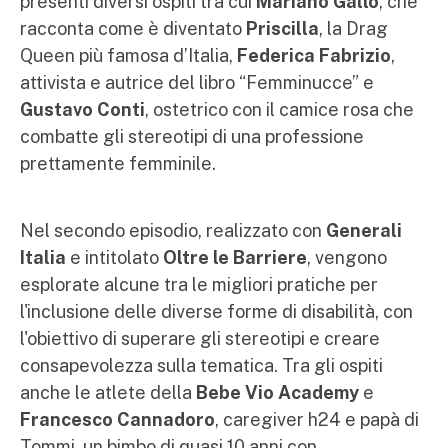
presenti diversi ospiti tra cui
Mariano Gallo
, che
racconta come è diventato
Priscilla
, la Drag
Queen più famosa d’Italia,
Federica Fabrizio
,
attivista e autrice del libro “Femminucce” e
Gustavo Conti
, ostetrico con il camice rosa che
combatte gli stereotipi di una professione
prettamente femminile.
Nel secondo episodio, realizzato con
Generali
Italia
e intitolato
Oltre le Barriere
, vengono
esplorate alcune tra le migliori pratiche per
l'inclusione delle diverse forme di disabilità, con
l'obiettivo di superare gli stereotipi e creare
consapevolezza sulla tematica. Tra gli ospiti
anche le atlete della
Bebe Vio Academy
e
Francesco Cannadoro
, caregiver h24 e papà di
Tommi, un bimbo di quasi 10 anni con