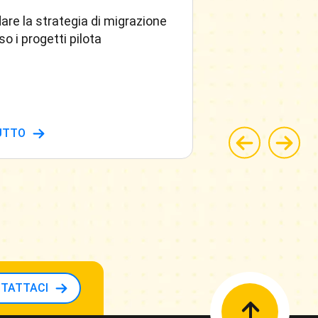
are la strategia di migrazione
Tecniche per mi
so i progetti pilota
ed infrastruttur
UTTO
LEGGI TUTTO
TATTACI