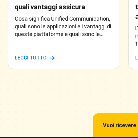
quali vantaggi assicura
Cosa significa Unified Communication,
quali sono le applicazioni e i vantaggi di
L
queste piattaforme e quali sono le
i
modalità di fruizione
t
s
LEGGI TUTTO
a
t
Vuoi ricevere