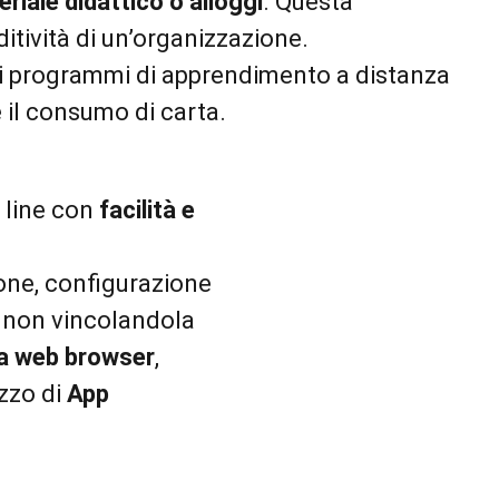
eriale didattico o alloggi
. Questa
itività di un’organizzazione.
 i programmi di apprendimento a distanza
e il consumo di carta.
 line con
facilità e
ione, configurazione
 e non vincolandola
 da web browser
,
izzo di
App