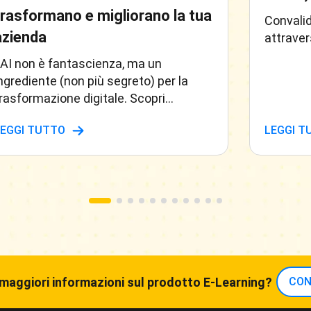
trasformano e migliorano la tua
Convalid
azienda
attraver
'AI non è fantascienza, ma un
ngrediente (non più segreto) per la
rasformazione digitale. Scopri
oluzioni pratiche, benefici reali e
LEGGI TUTTO
LEGGI T
pplicazioni concrete che daranno il
urbo alla tua impresa
 maggiori informazioni sul prodotto E-Learning?
CON