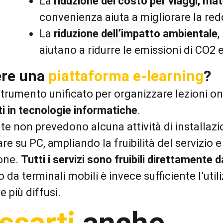
La
riduzione del costo per viaggi, mat
convenienza aiuta a migliorare la redd
La
riduzione dell’impatto ambientale
,
aiutano a ridurre le emissioni di CO2 
ere una
piattaforma e-learning
?
trumento unificato per organizzare lezioni on
i in tecnologie informatiche
.
ate non prevedono alcuna attività di installaz
re su PC, ampliando la fruibilità del servizio
ione.
Tutti i servizi sono fruibili direttamente
da terminali mobili è invece sufficiente l’util
e più diffusi.
ssarti
anche