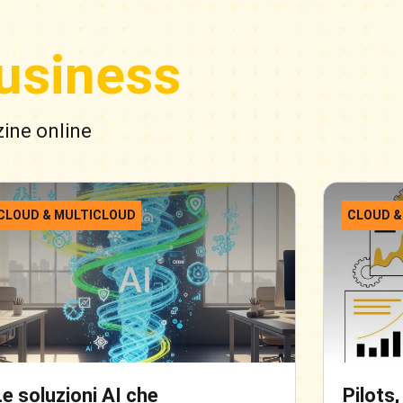
usiness
zine online
CLOUD & MULTICLOUD
CLOUD &
Le soluzioni AI che
Pilots,