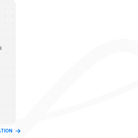
a
i
ATION