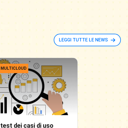
LEGGI TUTTE LE NEWS
 MULTICLOUD
CLOUD & MULTI
 test dei casi di uso
Strategie di