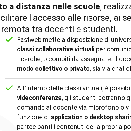
o a distanza nelle scuole
, realiz
litare l'accesso alle risorse, ai ser
 remota tra docenti e studenti.
Fastweb mette a disposizione di univers
classi collaborative virtuali
per comunica
ricerche, o compiti da assegnare. Il do
modo collettivo o privato
, sia via chat
All’interno delle classi virtuali, è poss
videconferenza
, gli studenti potranno 
domande al docente via microfono o via c
funzione di
application o desktop shari
partecipanti i contenuti della propria p