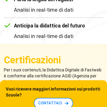
Analisi in real-time di dati
Anticipa la didattica del futuro
Analisi in real-time di dati
Certificazioni
Per i suoi contenuti, la Didattica Digitale di Fastweb
è conforme alla certificazione AGID (Agenzia per
l’Italia Digitale), ciò significa che le scuole, come
enti della Pubblica Amministrazione, hanno la
Vuoi ricevere maggiori informazioni sui prodotti
garanzia di adottare servizi Cloud omogenei e di
Scuole?
qualità.
CONTATTACI